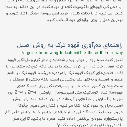
Z301، Z302، Z303 و Z304، این امکان را به شما می‌دهند که در خانه
یا محل کار، قهوه‌ای با کیفیت کافه‌ای تهیه کنید. در این مقاله، به شما
کمک می‌کنیم تا با نکات کلیدی خرید اسپرسوساز خانگی آشنا شوید و
بهترین مدل را برای نیازهای خود انتخاب کنید.
راهنمای دم‌آوری قهوه ترک به روش اصیل
/a-guide-to-brewing-turkish-coffee-the-authentic--way
تصور کنید صبح زود از خواب بیدار شده‌اید و عطر گرم و دل‌انگیز قهوه
ترک فضای خانه‌تان را پر کرده است. یا در یک کافه کوچک، مشتریان با
لذت فنجان‌های کوچک قهوه ترک را مزه‌مزه می‌کنند. قهوه ترک، با طعم
غلیظ و اصیلش، نه‌تنها یک نوشیدنی است، بلکه بخشی از فرهنگ و
سنت چندین کشور است. حالا با پیشرفت تکنولوژی، دستگاه‌های
قهوه‌ساز تمام اتوماتیک مثل اسپرسوساز زیلوکس Z304 و Z301 این
تجربه را آسان‌تر و حرفه‌ای‌تر کرده‌اند. در این مقاله، شما را با روش
اصیل دم‌آوری قهوه ترک آشنا می‌کنیم و نشان می‌دهیم چگونه
می‌توانید با یک دستگاه قهوه‌ساز حرفه‌ای، چه در خانه، چه در دفتر کار
یا رستوران، قهوه‌ای بی‌نقص آماده کنید. همراه ما باشید تا این هنر
قدیمی را با ابزارهای مدرن ترکیب کنیم!