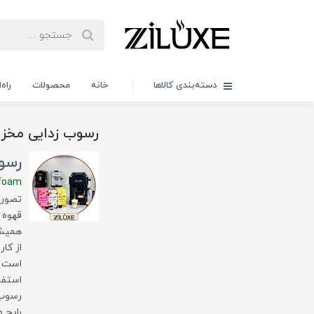
دسته‌بندی کالاها
خانه
محصولات
راه
رسوب زدایی مخز
رسو
-foam
تصور 
قهوه 
همیشه
از کار
است ک
استفا
رسوب‌
رایج 