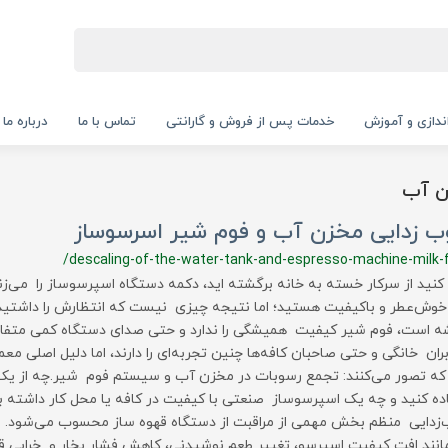
‌اندازی و آموزش
خدمات پس از فروش و گارانتی
تماس با ما
درباره ما
ن آب
ب زدایی مخزن آب و فوم شیر اسرسوساز
/descaling-of-the-water-tank-and-espresso-machine-milk
کنید از سرکار خسته به خانه برگشته اید، دکمه دستگاه اسپرسوساز را می‌ز
خوش‌عطر و باکیفیت هستید؛ اما نتیجه چیزی نیست که انتظارش را داشتید. ط
 است، فوم شیر کیفیت همیشگی را ندارد و حتی صدای دستگاه کمی متفا
بران خانگی و حتی صاحبان کافه‌ها چنین تجربه‌ای را دارند، اما دلیل اصلی معمو
ه تصور می‌کنند: تجمع رسوبات در مخزن آب و سیستم فوم شیر.چه از یک
ده کنید و چه یک اسپرسوساز صنعتی با کیفیت در کافه یا محل کار داشته با
زدایی منظم بخش مهمی از مراقبت از دستگاه قهوه ساز محسوب می‌شود. 
مانند افت کیفیت اسپرسو، تغییر طعم نوشیدنی، کاهش فشار بخار و خرابی ق