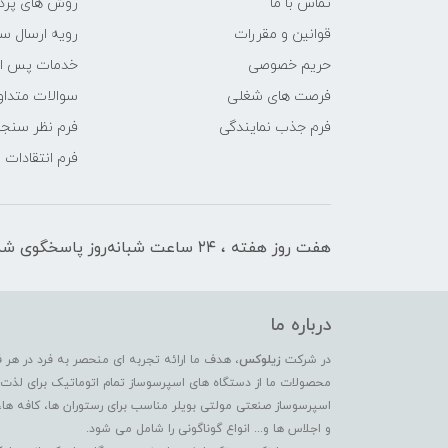
تماس با ما
روش های پرد
قوانین و مقررات
رویه ارسال س
حریم خصوصی
خدمات پس ا
فرصت های شغلی
سوالات متداو
فرم جذب نمایندگی
فرم نظر سنج
فرم انتقادات
هفت روز هفته ، ۲۴ ساعت شبانه‌روز پاسخگوی شما هستیم
درباره ما
در شرکت
زیلوکس
، هدف ما ارائه تجربه ای منحصر به فرد در هر 
محصولات ما از دستگاه های اسپرسوساز تمام اتوماتیک برای لذت بر
اسپرسوساز صنعتی مولتی بویلر مناسب برای رستوران ها، کافه ها،
و اجلاس ها و... انواع گوناگونی را شامل می شود.