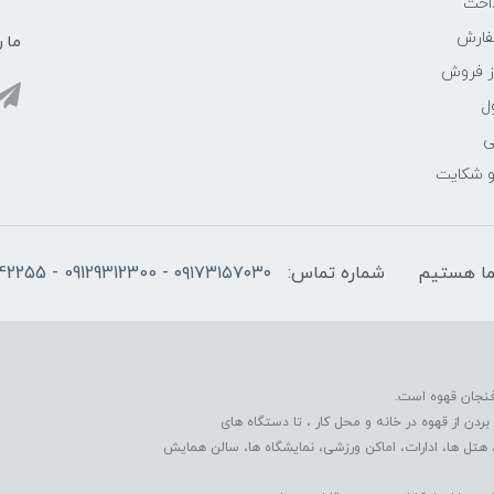
اخت
فارش
ما ر
ز فروش
ل
ی
 و شکایت
شماره تماس:
۰۹۱۷۳۱۵۷۰۳۰ - 09129312300 - 07137742255
فنجان قهوه است.
دن از قهوه در خانه و محل کار ، تا دستگاه های
 هتل ها، ادارات، اماکن ورزشی، نمایشگاه ها، سالن همایش