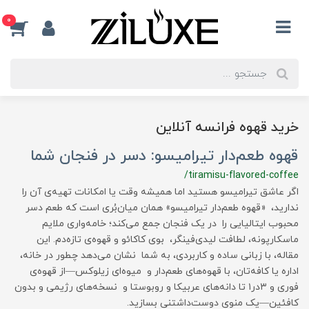
0
خرید قهوه فرانسه آنلاین
قهوه طعم‌دار تیرامیسو: دسر در فنجان شما
/tiramisu-flavored-coffee
اگر عاشق تیرامیسو هستید اما همیشه وقت یا امکانات تهیه‌ی آن را
ندارید، «قهوه طعم‌دار تیرامیسو» همان میان‌بُری است که طعم دسر
محبوب ایتالیایی را در یک فنجان جمع می‌کند؛ خامه‌واری ملایم
ماسکارپونه، لطافت لیدی‌فینگر، بوی کاکائو و قهوه‌ی تازه‌دم. این
مقاله، با زبانی ساده و کاربردی، به شما نشان می‌دهد چطور در خانه،
اداره یا کافه‌تان، با قهوه‌های طعم‌دار و میوه‌ای زیلوکس—از قهوه‌ی
فوری و ۳در۱ تا دانه‌های عربیکا و روبوستا و نسخه‌های رژیمی و بدون
کافئین—یک منوی دوست‌داشتنی بسازید.