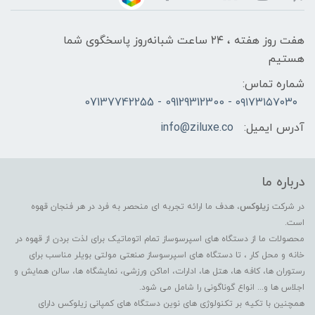
هفت روز هفته ، ۲۴ ساعت شبانه‌روز پاسخگوی شما
هستیم
شماره تماس:
۰۹۱۷۳۱۵۷۰۳۰ - 09129312300 - 07137742255
آدرس ایمیل:
info@ziluxe.co
درباره ما
در شرکت
زیلوکس
، هدف ما ارائه تجربه ای منحصر به فرد در هر فنجان قهوه
است.
محصولات ما از دستگاه های اسپرسوساز تمام اتوماتیک برای لذت بردن از قهوه در
خانه و محل کار ، تا دستگاه های اسپرسوساز صنعتی مولتی بویلر مناسب برای
رستوران ها، کافه ها، هتل ها، ادارات، اماکن ورزشی، نمایشگاه ها، سالن همایش و
اجلاس ها و... انواع گوناگونی را شامل می شود.
همچنین با تکیه بر تکنولوژی های نوین دستگاه های کمپانی زیلوکس دارای