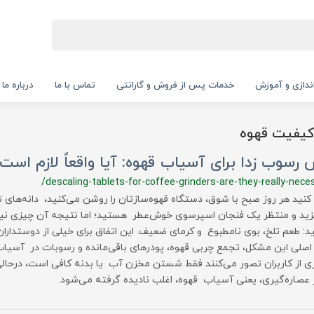
‌اندازی و آموزش
خدمات پس از فروش و گارانتی
تماس با ما
درباره ما
کیفیت قهوه
رسوب زدا برای آسیاب قهوه: آیا واقعاً لازم است
/descaling-tablets-for-coffee-grinders-are-they-really-nece
کنید هر روز صبح با شوق، دستگاه قهوه‌سازتان را روشن می‌کنید، دانه‌های ت
زید و منتظر یک فنجان اسپرسوی خوش‌عطر هستید؛ اما نتیجه آن چیزی نی
د: طعم تلخ، بوی نامطبوع و کرمای ضعیف. این اتفاق برای خیلی از دوستدار
 اصلی این مشکل، تجمع چربی قهوه، پودرهای باقی‌مانده و رسوبات در آسیا
ی از کاربران تصور می‌کنند فقط شستن مخزن آب یا بدنه کافی است، درحال
عصاره‌گیری، یعنی آسیاب قهوه، اغلب نادیده گرفته می‌شود.