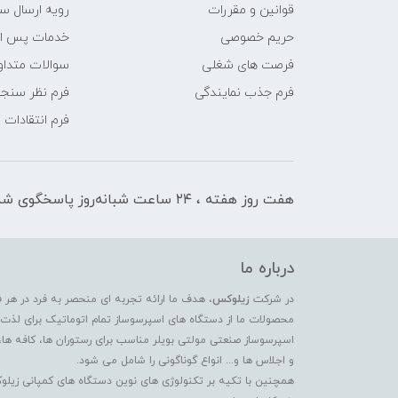
قوانین و مقررات
رویه ارسال س
حریم خصوصی
خدمات پس ا
فرصت های شغلی
سوالات متداو
فرم جذب نمایندگی
فرم نظر سنج
فرم انتقادات
هفت روز هفته ، ۲۴ ساعت شبانه‌روز پاسخگوی شما هستیم
درباره ما
در شرکت
زیلوکس
، هدف ما ارائه تجربه ای منحصر به فرد در هر 
محصولات ما از دستگاه های اسپرسوساز تمام اتوماتیک برای لذت بر
اسپرسوساز صنعتی مولتی بویلر مناسب برای رستوران ها، کافه ها،
و اجلاس ها و... انواع گوناگونی را شامل می شود.
همچنین با تکیه بر تکنولوژی های نوین دستگاه های کمپانی زیلو