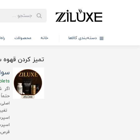
دسته‌بندی کالاها
خانه
محصولات
راه
تمیز کردن قهوه 
سوا
blets
اگر ش
حتماً
اصلی‌
تغییر
قرص‌ه