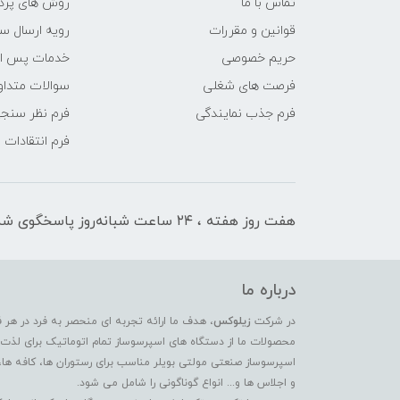
تماس با ما
روش های پرد
قوانین و مقررات
رویه ارسال س
حریم خصوصی
خدمات پس ا
فرصت های شغلی
سوالات متداو
فرم جذب نمایندگی
فرم نظر سنج
فرم انتقادات
هفت روز هفته ، ۲۴ ساعت شبانه‌روز پاسخگوی شما هستیم
درباره ما
در شرکت
زیلوکس
، هدف ما ارائه تجربه ای منحصر به فرد در هر 
محصولات ما از دستگاه های اسپرسوساز تمام اتوماتیک برای لذت بر
اسپرسوساز صنعتی مولتی بویلر مناسب برای رستوران ها، کافه ها،
و اجلاس ها و... انواع گوناگونی را شامل می شود.