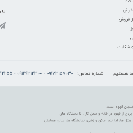
اخت
فارش
ما ر
ز فروش
ل
ی
 و شکایت
شماره تماس:
۰۹۱۷۳۱۵۷۰۳۰ - 09129312300 - 07137742255
فنجان قهوه است.
دن از قهوه در خانه و محل کار ، تا دستگاه های
 هتل ها، ادارات، اماکن ورزشی، نمایشگاه ها، سالن همایش