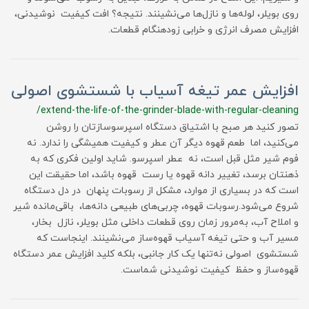
روی بویلر، لوله‌ها و نازل‌ها می‌نشینند. نتیجه؟ افت کیفیت نوشیدنی،
افزایش مصرف انرژی و خرابی زودهنگام قطعات.
افزایش عمر تیغه آسیاب با شستشوی اصولی
/extend-the-life-of-the-grinder-blade-with-regular-cleaning
تصور کنید هر صبح با اشتیاق دستگاه اسپرسوسازتان را روشن
می‌کنید، اما طعم قهوه دیگر آن عطر و کیفیت همیشگی را ندارد. نه
فوم شیر مثل قبل است، نه عطر اسپرسو. شاید اولین فکری که به
ذهنتان برسد، تغییر دانه قهوه یا رست قهوه باشد، اما حقیقت این
است که در بسیاری از موارد، مشکل از رسوبات پنهان در دل دستگاه
شروع می‌شود.رسوبات قهوه، چربی‌های طبیعی دانه‌ها، باقی‌مانده شیر
و املاح آب، به‌مرور زمان روی قطعات داخلی مثل بویلر، نازل بخار،
مسیر آب و حتی تیغه آسیاب قهوه‌ساز می‌نشینند. اینجاست که
شستشوی اصولی نه‌تنها یک کار جانبی، بلکه کلید افزایش عمر دستگاه
قهوه‌ساز و حفظ کیفیت نوشیدنی شماست.