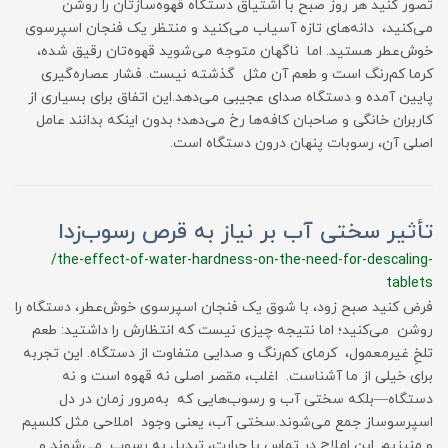
تصور کنید هر روز صبح با اشتیاق دستگاه قهوه‌سازتان را روشن
می‌کنید، دانه‌های تازه آسیاب می‌کنید و منتظر یک فنجان اسپرسوی
خوش‌عطر هستید. اما ناگهان متوجه می‌شوید قهوه‌تان رقیق شده،
کرما کم‌رنگ است و طعم آن مثل گذشته نیست. فشار عصاره‌گیری
پایین آمده و دستگاه صدای عجیبی می‌دهد.این اتفاق برای بسیاری از
کاربران خانگی و صاحبان کافه‌ها رخ می‌دهد؛ بدون اینکه بدانند عامل
اصلی آن، رسوبات پنهان درون دستگاه است.
تأثیر سختی آب بر نیاز به قرص رسوب‌زدا
/the-effect-of-water-hardness-on-the-need-for-descaling-
tablets
فرض کنید صبح زود، با شوق یک فنجان اسپرسوی خوش‌عطر، دستگاه را
روشن می‌کنید؛ اما نتیجه چیزی نیست که انتظارش را داشتید: طعم
تلخِ غیرمعمول، کرمای کم‌رنگ و صدایی متفاوت از دستگاه. این تجربه
برای خیلی از ما آشناست. اغلب، مقصر اصلی نه قهوه است و نه
دستگاه—بلکه سختی آب و رسوب‌هایی که به‌مرور زمان در دل
اسپرسوساز جمع می‌شوند.سختی آب، یعنی وجود املاحی مثل کلسیم
و منیزیم. این املاح در تماس با حرارت، تبدیل به رسوب می‌شوند و