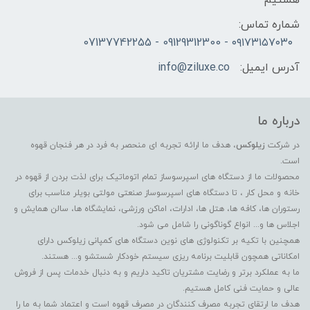
شماره تماس:
۰۹۱۷۳۱۵۷۰۳۰ - 09129312300 - 07137742255
آدرس ایمیل:
info@ziluxe.co
درباره ما
در شرکت
زیلوکس
، هدف ما ارائه تجربه ای منحصر به فرد در هر فنجان قهوه
است.
محصولات ما از دستگاه های اسپرسوساز تمام اتوماتیک برای لذت بردن از قهوه در
خانه و محل کار ، تا دستگاه های اسپرسوساز صنعتی مولتی بویلر مناسب برای
رستوران ها، کافه ها، هتل ها، ادارات، اماکن ورزشی، نمایشگاه ها، سالن همایش و
اجلاس ها و... انواع گوناگونی را شامل می شود.
همچنین با تکیه بر تکنولوژی های نوین دستگاه های کمپانی زیلوکس دارای
امکاناتی همچون قابلیت برنامه ریزی سیستم خودکار شستشو و... هستند.
ما به عملکرد برتر و رضایت مشتریان تاکید داریم و به دنبال خدمات پس از فروش
عالی و حمایت فنی کامل هستیم.
هدف ما ارتقای تجربه مصرف کنندگان در مصرف قهوه است و اعتماد شما به ما را