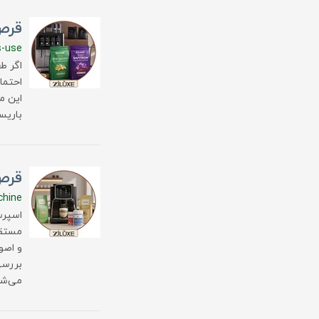
قرص
s-use
اگر ط
احتما
این م
باریس
قرص
chine
اسپرس
مستقی
و اصو
بررسی
می‌شو