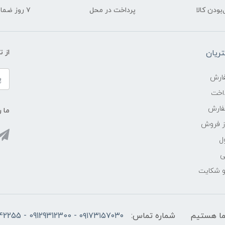
ودن کالا
پرداخت در محل
۷ روز ضمانت بازگشت
ریان
از 
ارش
اخت
فارش
ما ر
ز فروش
ل
ی
 و شکایت
شماره تماس:
۰۹۱۷۳۱۵۷۰۳۰ - 09129312300 - 07137742255