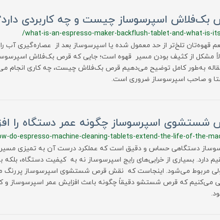
 بک‌فلاش اسپرسوساز چیست و چه کاربردی دارد؟
/what-is-an-espresso-maker-backflush-tablet-and-what-is-it
عم قهوه‌تان تلخ‌تر از حد معمول شده یا اسپرسوساز بعد از عصاره‌گیری آب را
لاً مشکل از کثیف بودن مسیر قهوه است؛ جایی که قرص بک‌فلاش اسپرسوسا
قاله به‌طور کامل توضیح می‌دهیم قرص بک‌فلاش چیست، چه کاری انجام می‌ده
تا و صاحب اسپرسوساز ضروری است.
 شستشوی اسپرسوساز چگونه عمر دستگاه را افز
ow-do-espresso-machine-cleaning-tablets-extend-the-life-of-the-ma
وساز دستگاهی حساس و دقیق است که عملکرد درست آن به تمیزی مسیره
م دارد. بسیاری از خرابی‌های رایج اسپرسوساز نه به کیفیت دستگاه، بلک
لی مربوط می‌شود. اینجاست که نقش قرص شستشوی اسپرسوساز پررنگ می‌
 می‌کنیم که قرص شستشو دقیقاً چگونه باعث افزایش عمر اسپرسوساز و ک
د.