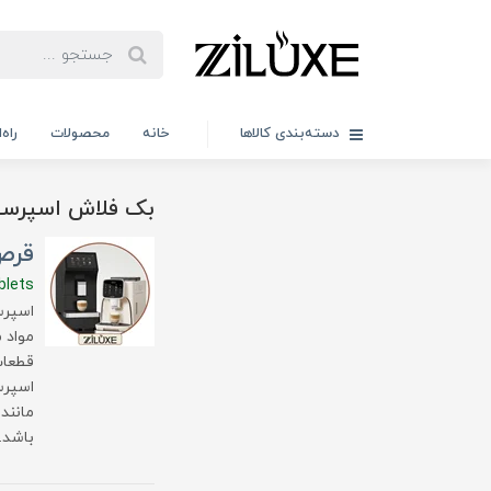
دسته‌بندی کالاها
خانه
محصولات
راه
بک فلاش اسپرسو
قرص
blets
اسپرس
مواد 
قطعات
اسپرس
باشد.