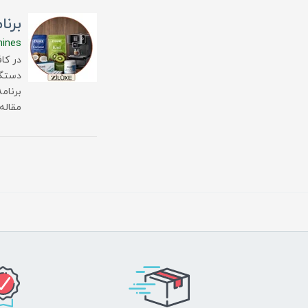
برن
hines
در کا
دستگا
برنام
مقاله