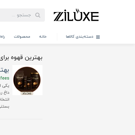
دسته‌بندی کالاها
خانه
محصولات
راه
بهترین قهوه برای 
بهتر
ffees
یکی ا
داغ ر
انتخا
بستنی