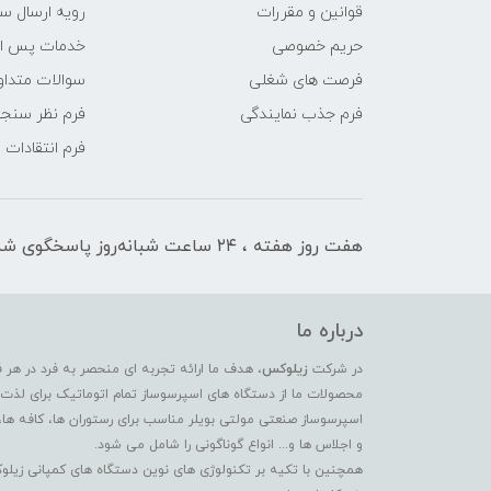
قوانین و مقررات
رویه ارسال س
حریم خصوصی
خدمات پس ا
فرصت های شغلی
سوالات متداو
فرم جذب نمایندگی
فرم نظر سنج
فرم انتقادات
هفت روز هفته ، ۲۴ ساعت شبانه‌روز پاسخگوی شما هستیم
درباره ما
در شرکت
زیلوکس
، هدف ما ارائه تجربه ای منحصر به فرد در هر 
محصولات ما از دستگاه های اسپرسوساز تمام اتوماتیک برای لذت بر
اسپرسوساز صنعتی مولتی بویلر مناسب برای رستوران ها، کافه ها،
و اجلاس ها و... انواع گوناگونی را شامل می شود.
همچنین با تکیه بر تکنولوژی های نوین دستگاه های کمپانی زیلو