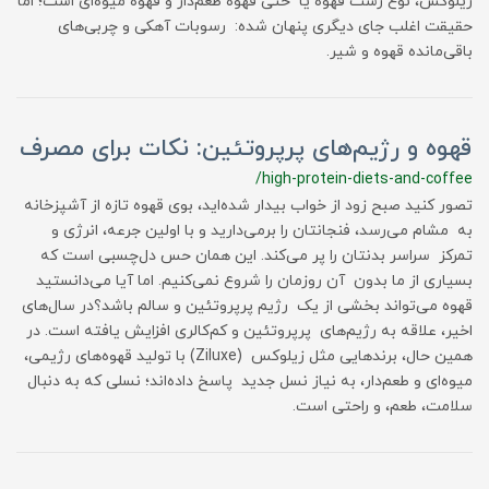
زیلوکس، نوع رست قهوه یا حتی قهوه طعم‌دار و قهوه میوه‌ای است؛ اما
حقیقت اغلب جای دیگری پنهان شده: رسوبات آهکی و چربی‌های
باقی‌مانده قهوه و شیر.
قهوه و رژیم‌های پرپروتئین: نکات برای مصرف
/high-protein-diets-and-coffee
تصور کنید صبح زود از خواب بیدار شده‌اید، بوی قهوه تازه از آشپزخانه
به مشام می‌رسد، فنجانتان را برمی‌دارید و با اولین جرعه، انرژی و
تمرکز سراسر بدنتان را پر می‌کند. این همان حس دل‌چسبی است که
بسیاری از ما بدون آن روزمان را شروع نمی‌کنیم. اما آیا می‌دانستید
قهوه می‌تواند بخشی از یک رژیم پرپروتئین و سالم باشد؟در سال‌های
اخیر، علاقه به رژیم‌های پرپروتئین و کم‌کالری افزایش یافته است. در
همین حال، برندهایی مثل زیلوکس (Ziluxe) با تولید قهوه‌های رژیمی،
میوه‌ای و طعم‌دار، به نیاز نسل جدید پاسخ داده‌اند؛ نسلی که به دنبال
سلامت، طعم، و راحتی است.