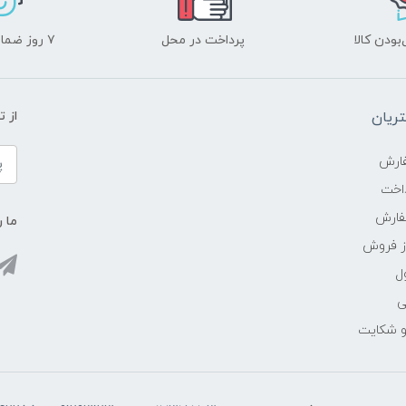
ودن کالا
پرداخت در محل
۷ روز ضمانت بازگشت
ریان
از 
ارش
اخت
فارش
ما ر
ز فروش
ل
ی
 و شکایت