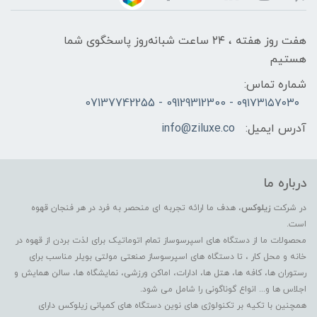
هفت روز هفته ، ۲۴ ساعت شبانه‌روز پاسخگوی شما
هستیم
شماره تماس:
۰۹۱۷۳۱۵۷۰۳۰ - 09129312300 - 07137742255
آدرس ایمیل:
info@ziluxe.co
درباره ما
در شرکت
زیلوکس
، هدف ما ارائه تجربه ای منحصر به فرد در هر فنجان قهوه
است.
محصولات ما از دستگاه های اسپرسوساز تمام اتوماتیک برای لذت بردن از قهوه در
خانه و محل کار ، تا دستگاه های اسپرسوساز صنعتی مولتی بویلر مناسب برای
رستوران ها، کافه ها، هتل ها، ادارات، اماکن ورزشی، نمایشگاه ها، سالن همایش و
اجلاس ها و... انواع گوناگونی را شامل می شود.
همچنین با تکیه بر تکنولوژی های نوین دستگاه های کمپانی زیلوکس دارای