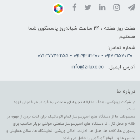
هفت روز هفته ، ۲۴ ساعت شبانه‌روز پاسخگوی شما
هستیم
شماره تماس:
۰۹۱۷۳۱۵۷۰۳۰ - 09129312300 - 07137742255
آدرس ایمیل:
info@ziluxe.co
درباره ما
در شرکت
زیلوکس
، هدف ما ارائه تجربه ای منحصر به فرد در هر فنجان قهوه
است.
محصولات ما از دستگاه های اسپرسوساز تمام اتوماتیک برای لذت بردن از قهوه در
خانه و محل کار ، تا دستگاه های اسپرسوساز صنعتی مولتی بویلر مناسب برای
رستوران ها، کافه ها، هتل ها، ادارات، اماکن ورزشی، نمایشگاه ها، سالن همایش و
اجلاس ها و... انواع گوناگونی را شامل می شود.